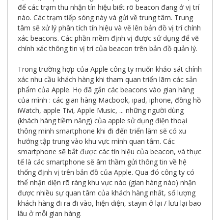
để các trạm thu nhận tín hiệu biết rõ beacon đang ở vị trí
nào. Các trạm tiếp sóng này và gửi về trung tâm. Trung
tâm sẽ xử lý phân tích tín hiệu và vẽ lên bản đồ vị trí chính
xác beacons. Các phần mềm định vị được sử dụng để vẽ
chính xác thông tin vị trí của beacon trên bản đồ quản lý.
Trong trường hợp của Apple công ty muốn khảo sát chính
xác nhu cầu khách hàng khi tham quan triển lãm các sản
phẩm của Apple. Họ đã gắn các beacons vào gian hàng
của mình : các gian hàng Macbook, ipad, iphone, đồng hồ
iWatch, apple Tivi, Apple Music, ... những người dùng
(khách hàng tiềm năng) của apple sử dụng điện thoại
thông minh smartphone khi đi đến triển lãm sẽ có xu
hướng tập trung vào khu vực mình quan tâm. Các
smartphone sẽ bắt được các tín hiệu của beacon, và thực
tế là các smartphone sẽ âm thầm gửi thông tin về hệ
thống định vị trên bản đồ của Apple. Qua đó công ty có
thể nhận diện rõ ràng khu vực nào (gian hàng nào) nhận
được nhiều sự quan tâm của khách hàng nhất, số lượng
khách hàng đi ra đi vào, hiện diện, stayin ở lại / lưu lại bao
lâu ở mỗi gian hàng.