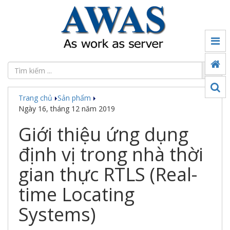
Tin
tức
Đối
tác
Trang chủ
Sản phẩm
Sản
Ngày 16, tháng 12 năm 2019
phẩm
Giới thiệu ứng dụng
Ứng
dụng
định vị trong nhà thời
chuyển
đổi
gian thực RTLS (Real-
số
time Locating
Công
nghệ
Systems)
Thế