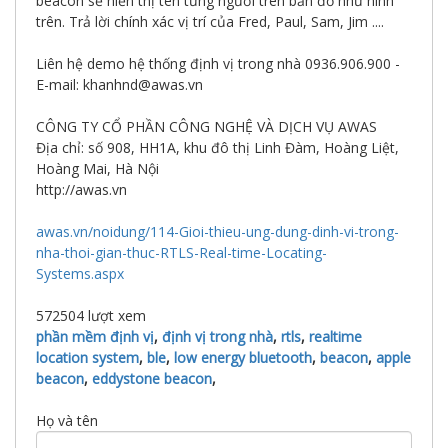
beacon sẽ hiển thị tên từng người trên bản đồ như hình
trên. Trả lời chính xác vị trí của Fred, Paul, Sam, Jim ....
Liên hệ demo hệ thống định vị trong nhà 0936.906.900 -
E-mail: khanhnd@awas.vn
CÔNG TY CỔ PHẦN CÔNG NGHỆ VÀ DỊCH VỤ AWAS
Địa chỉ: số 908, HH1A, khu đô thị Linh Đàm, Hoàng Liệt,
Hoàng Mai, Hà Nội
http://awas.vn
awas.vn/noidung/114-Gioi-thieu-ung-dung-dinh-vi-trong-
nha-thoi-gian-thuc-RTLS-Real-time-Locating-
Systems.aspx
572504
lượt xem
phần mềm định vị
,
định vị trong nhà
,
rtls
,
realtime
location system
,
ble
,
low energy bluetooth
,
beacon
,
apple
beacon
,
eddystone beacon
,
Họ và tên