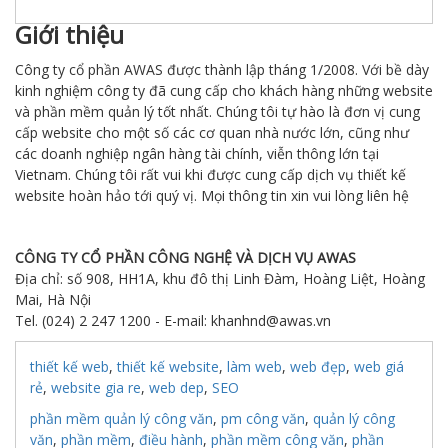
Giới thiệu
Công ty cổ phần AWAS được thành lập tháng 1/2008. Với bề dày
kinh nghiệm công ty đã cung cấp cho khách hàng những website
và phần mềm quản lý tốt nhất. Chúng tôi tự hào là đơn vị cung
cấp website cho một số các cơ quan nhà nước lớn, cũng như
các doanh nghiệp ngân hàng tài chính, viễn thông lớn tại
Vietnam. Chúng tôi rất vui khi được cung cấp dịch vụ thiết kế
website hoàn hảo tới quý vị. Mọi thông tin xin vui lòng liên hệ
CÔNG TY CỔ PHẦN CÔNG NGHỆ VÀ DỊCH VỤ AWAS
Địa chỉ: số 908, HH1A, khu đô thị Linh Đàm, Hoàng Liệt, Hoàng
Mai, Hà Nội
Tel. (024) 2 247 1200 - E-mail: khanhnd@awas.vn
thiết kế web
,
thiết kế website
,
làm web
,
web đẹp
,
web giá
rẻ
,
website gia re
,
web dep
,
SEO
phần mềm quản lý công văn
,
pm công văn
,
quản lý công
văn
,
phần mềm
,
điều hành
,
phần mềm công văn
,
phần