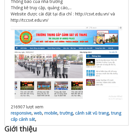
Thông báo của nhà trường
Thống kê truy cập, quảng cáo,...
Website được cài đặt tại địa chỉ : http://csvt.edu.vn/ và
http://tccsvt.edu.vn/
216907
lượt xem
responsive
,
web
,
mobile
,
trường
,
cảnh sát vũ trang
,
trung
cấp cảnh sát
,
Giới thiệu