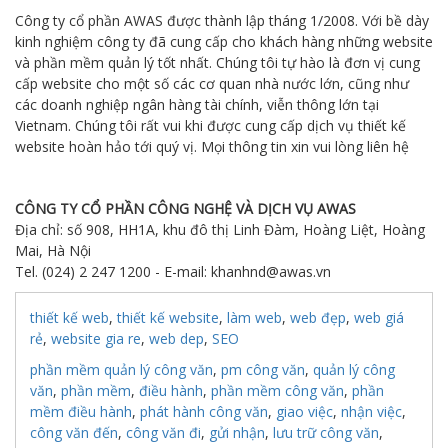
Công ty cổ phần AWAS được thành lập tháng 1/2008. Với bề dày
kinh nghiệm công ty đã cung cấp cho khách hàng những website
và phần mềm quản lý tốt nhất. Chúng tôi tự hào là đơn vị cung
cấp website cho một số các cơ quan nhà nước lớn, cũng như
các doanh nghiệp ngân hàng tài chính, viễn thông lớn tại
Vietnam. Chúng tôi rất vui khi được cung cấp dịch vụ thiết kế
website hoàn hảo tới quý vị. Mọi thông tin xin vui lòng liên hệ
CÔNG TY CỔ PHẦN CÔNG NGHỆ VÀ DỊCH VỤ AWAS
Địa chỉ: số 908, HH1A, khu đô thị Linh Đàm, Hoàng Liệt, Hoàng
Mai, Hà Nội
Tel. (024) 2 247 1200 - E-mail: khanhnd@awas.vn
thiết kế web
,
thiết kế website
,
làm web
,
web đẹp
,
web giá
rẻ
,
website gia re
,
web dep
,
SEO
phần mềm quản lý công văn
,
pm công văn
,
quản lý công
văn
,
phần mềm
,
điều hành
,
phần mềm công văn
,
phần
mềm điều hành
,
phát hành công văn
,
giao việc
,
nhận việc
,
công văn đến
,
công văn đi
,
gửi nhận
,
lưu trữ công văn
,