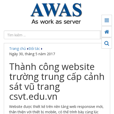
Tin
tức
Đối
tác
Trang chủ
Đối tác
Sản
Ngày 30, tháng 5 năm 2017
phẩm
Thành công website
Ứng
dụng
trường trung cấp cảnh
chuyển
đổi
sát vũ trang
số
csvt.edu.vn
Công
nghệ
Website được thiết kế trên nền tảng web responsive mới,
Thế
thân thiện với thiết bị mobile, có thể trình bày cùng lúc