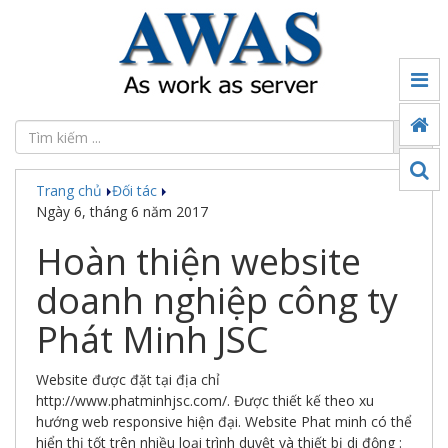
Tin
tức
Đối
tác
Trang chủ
Đối tác
Sản
Ngày 6, tháng 6 năm 2017
phẩm
Hoàn thiện website
Ứng
dụng
doanh nghiệp công ty
chuyển
đổi
Phát Minh JSC
số
Công
Website được đặt tại địa chỉ
nghệ
http://www.phatminhjsc.com/. Được thiết kế theo xu
hướng web responsive hiện đại. Website Phat minh có thể
Thế
hiển thị tốt trên nhiều loại trình duyệt và thiết bị di động :